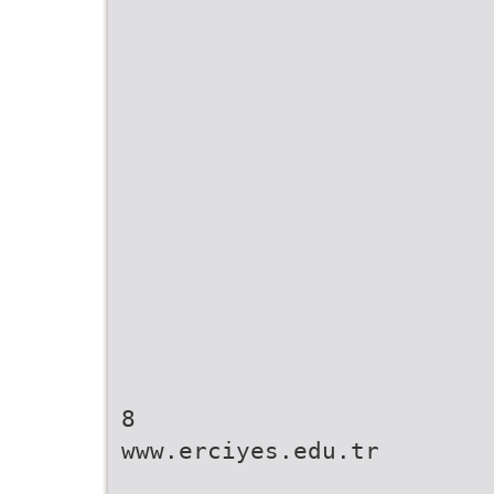
8
www.erciyes.edu.tr