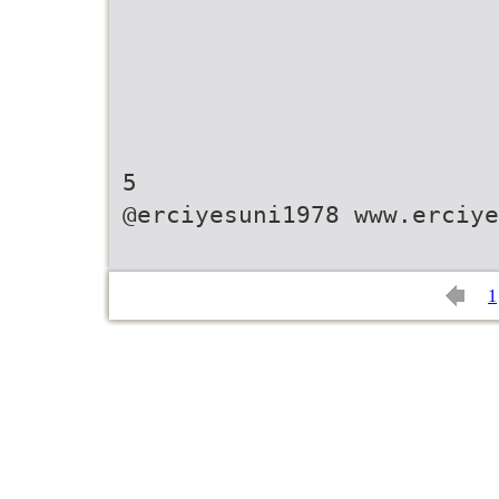
5
@erciyesuni1978 www.erciye
1