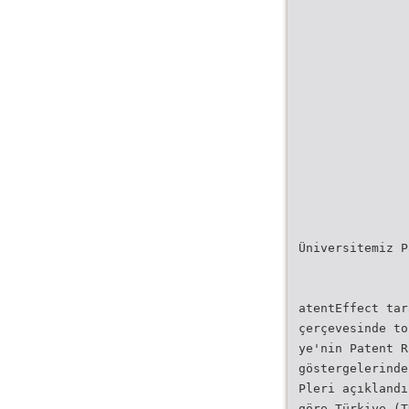
Üniversitemiz P
atentEffect tar
çerçevesinde to
ye'nin Patent R
göstergelerinde
Pleri açıklandı
göre,Türkiye (T