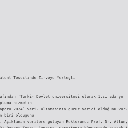
atent Tescilinde Zirveye Yerleşti
afından 'Türki- Devlet üniversitesi olarak 1.sırada yer 
pluma hizmetin
aporu 2024’ veri- alınmasının gurur verici olduğunu vur-
n biri olduğunu
. Açıklanan verilere gulayan Rektörümüz Prof. Dr. Altun,
R) Patent Tescil Şampiyo- versitemiz bünyesinde birçok t