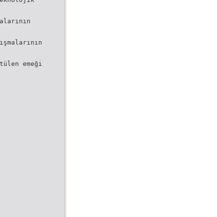
alarının
ışmalarının
tülen emeği