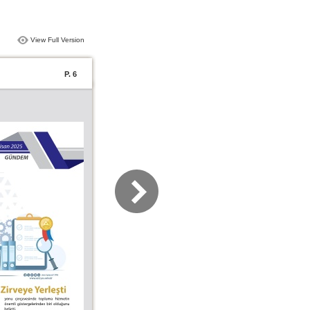
View Full Version
P. 6