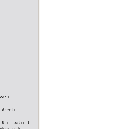
yonu
 önemli
 Üni- belirtti.
eknolojik