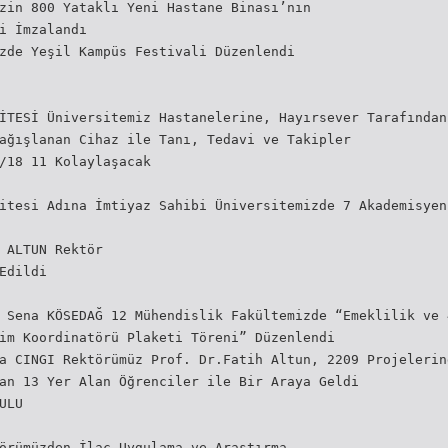
zin 800 Yataklı Yeni Hastane Binası’nın
i İmzalandı
zde Yeşil Kampüs Festivali Düzenlendi
İTESİ Üniversitemiz Hastanelerine, Hayırsever Tarafından
ağışlanan Cihaz ile Tanı, Tedavi ve Takipler
/18 11 Kolaylaşacak
itesi Adına İmtiyaz Sahibi Üniversitemizde 7 Akademisyen
 ALTUN Rektör
Edildi
 Sena KÖSEDAĞ 12 Mühendislik Fakültemizde “Emeklilik ve 
im Koordinatörü Plaketi Töreni” Düzenlendi
a CINGI Rektörümüz Prof. Dr.Fatih Altun, 2209 Projelerin
an 13 Yer Alan Öğrenciler ile Bir Araya Geldi
ULU
örümüzden İlaç Uygulama ve Araştırma