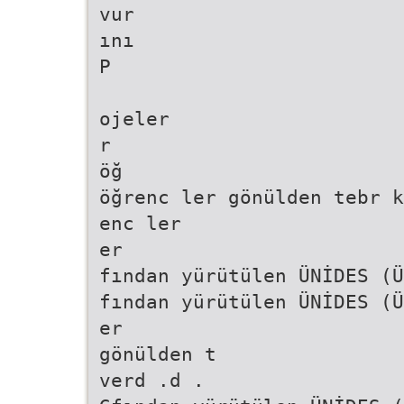
vur
ını
P
ojeler
r
öğ
öğrenc ler gönülden tebr k
enc ler
er
fından yürütülen ÜNİDES (Ü
fından yürütülen ÜNİDES (Ü
er
gönülden t
verd .d .