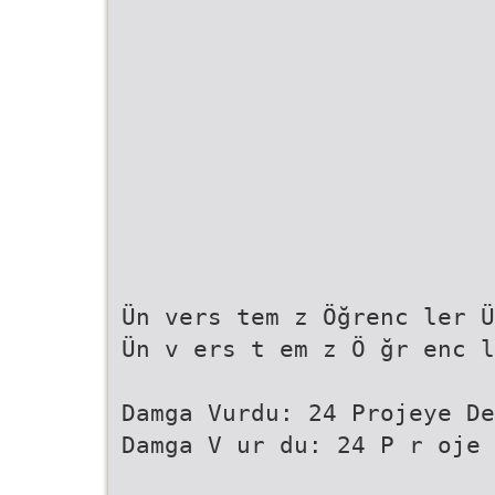
Ün vers tem z Öğrenc ler Ü
Ün v ers t em z Ö ğr enc l
Damga Vurdu: 24 Projeye De
Damga V ur du: 24 P r oje 