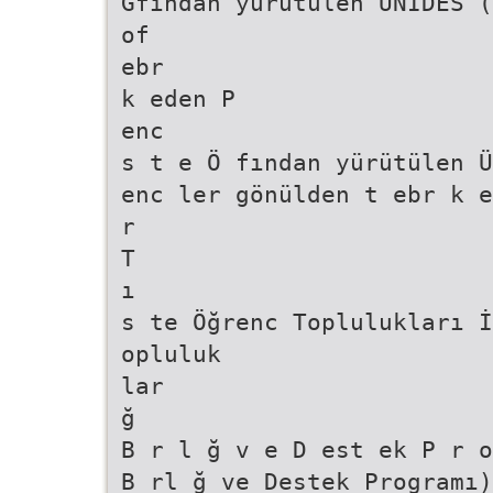
Gfından yürütülen ÜNİDES (
of
ebr
k eden P
enc
s t e Ö fından yürütülen Ü
enc ler gönülden t ebr k 
r
T
ı
s te Öğrenc Toplulukları İ
opluluk
lar
ğ
B r l ğ v e D est ek P r o
B rl ğ ve Destek Programı)