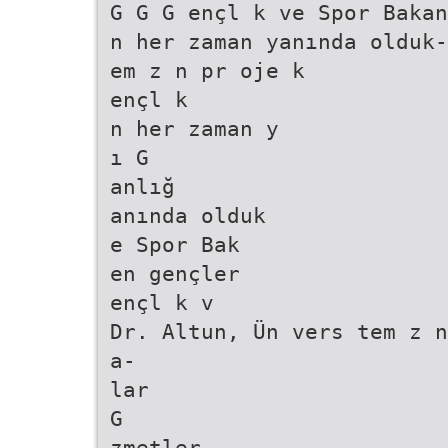
G G G ençl k ve Spor Bakan
n her zaman yanında olduk-
em z n pr oje k
ençl k
n her zaman y
ı G
anlığ
anında olduk
e Spor Bak
en gençler
ençl k v
Dr. Altun, Ün vers tem z n
a-
lar
G
zmetler