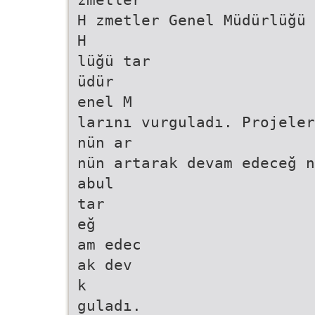
H zmetler Genel Müdürlüğü 
H
lüğü tar
üdür
enel M
larını vurguladı. Projele
nün ar
nün artarak devam edeceğ n
abul
tar
eğ
am edec
ak dev
k
guladı.