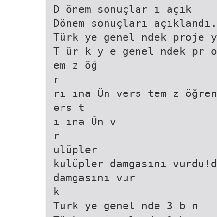
D önem sonuçlar ı açık
Dönem sonuçları açıklandı.
Türk ye genel ndek proje y
T ür k y e genel ndek pr o
em z öğ
r
rı ına Ün vers tem z öğren
ers t
ı ına Ün v
r
ulüpler
kulüpler damgasını vurdu!d
damgasını vur
k
Türk ye genel nde 3 b n