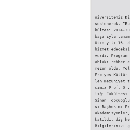
niversitemiz Di
seslenerek, “Bu
kültesi 2024-20
başarıyla tamam
Ütim yılı 16. d
hizmet edeceksi
verdi. Program 
ahlakı rehber e
mezun oldu. Yol
Erciyes Kültür 
len mezuniyet t
cımız Prof. Dr.
liği Fakültesi 
Sinan Topçuoğlu
si Başhekimi Pr
akademisyenler,
katıldı. diş he
Bilgilerinizi g