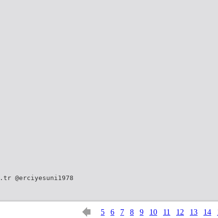
.tr @erciyesuni1978
5
6
7
8
9
10
11
12
13
14