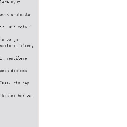
lere uyum
ecek unutmadan
ir. Biz edin.”
in ve ça-
ncileri- Tören,
i. rencilere
unda diploma
“Has- rin hep
lkesini her za-