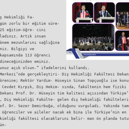
ş Hekimliği Fa-
gün zorlu bir eğitim süre-
25 eğitim-öğre- cini
ladınız. Artık insan
önem mezunlarını sağlığına
niz. Bilgiyi ve
kapsamında 113 öğrenci
dineceğinizden eminiz.
unuz açık olsun.” ifadelerini kullandı.
Merkezi’nde gerçekleştiri- Diş Hekimliği Fakültesi Dekan
örenine; Rektör Yardım- Hüseyin Sinan Topçuoğlu ise konu
 Cevdet Kırpık, Diş Hekim- sında, fakültenin hem fiziki 
Dekanı Prof. Dr. Hüseyin tim kalitesi açısından Türkiye’
, Diş Hekimliği Fakülte- gelen diş hekimliği fakülteleri
of. Dr. Sezer Demirbuğa, olduğunu vurguladı. Yakında tam
 öğrenciler ve aileler nacak ek bina ile Türkiye’nin en 
kimliği fakültesi olacaklarını belir- man ön planda tutu
ün-