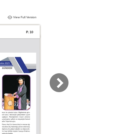
View Full Version
P. 10