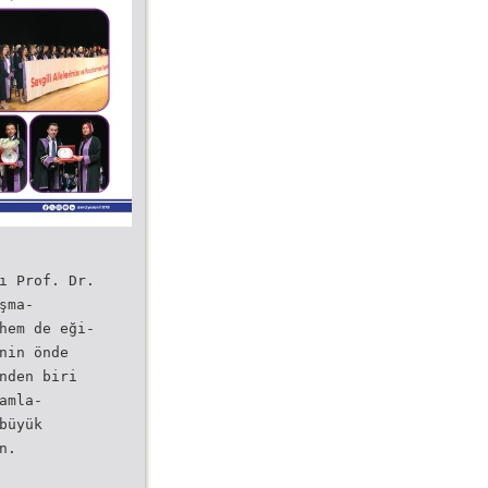
ı Prof. Dr.
şma-
hem de eği-
nin önde
nden biri
amla-
büyük
n.