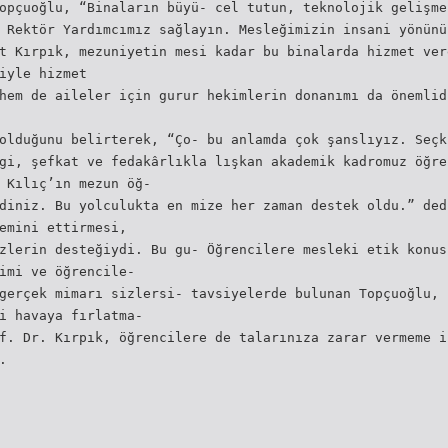
opçuoğlu, “Binaların büyü- cel tutun, teknolojik gelişme
 Rektör Yardımcımız sağlayın. Mesleğimizin insani yönünü
t Kırpık, mezuniyetin mesi kadar bu binalarda hizmet ver
iyle hizmet
hem de aileler için gurur hekimlerin donanımı da önemlid
olduğunu belirterek, “Ço- bu anlamda çok şanslıyız. Seçk
gi, şefkat ve fedakârlıkla lışkan akademik kadromuz öğre
 Kılıç’ın mezun öğ-
diniz. Bu yolculukta en mize her zaman destek oldu.” ded
emini ettirmesi,
zlerin desteğiydi. Bu gu- Öğrencilere mesleki etik konus
imi ve öğrencile-
gerçek mimarı sizlersi- tavsiyelerde bulunan Topçuoğlu, 
i havaya fırlatma-
f. Dr. Kırpık, öğrencilere de talarınıza zarar vermeme i
.