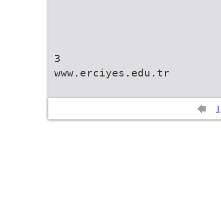
3
www.erciyes.edu.tr
1