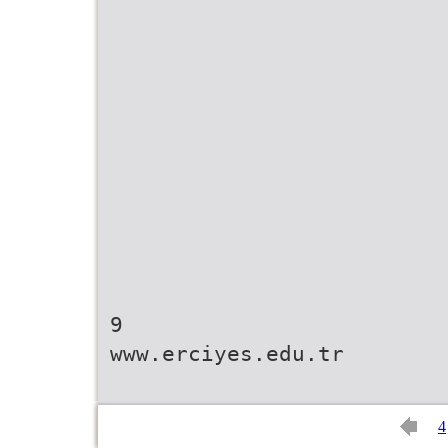
9
www.erciyes.edu.tr
4